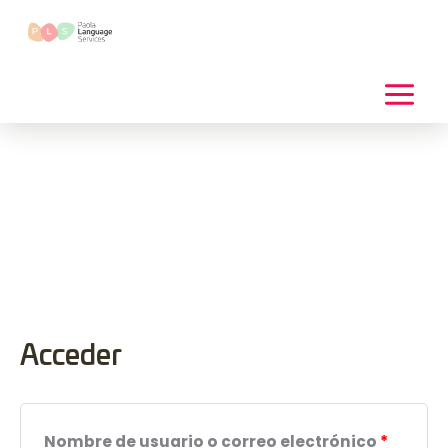
Ir
al
contenido
Acceder
Obligatorio
Obliga
Nombre de usuario o correo electrónico
*